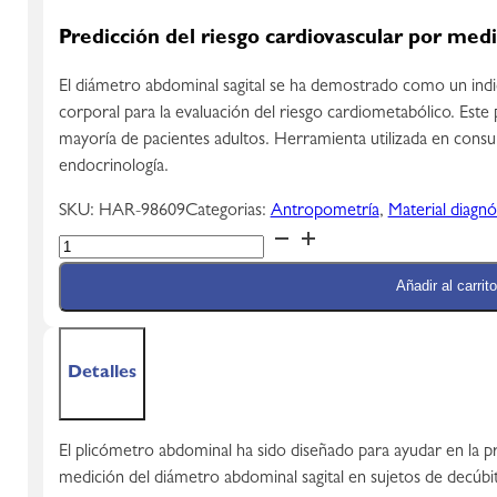
Predicción del riesgo cardiovascular por med
El diámetro abdominal sagital se ha demostrado como un indi
corporal para la evaluación del riesgo cardiometabólico. Est
mayoría de pacientes adultos. Herramienta utilizada en consult
endocrinología.
SKU:
HAR-98609
Categorias:
Antropometría
,
Material diagnó
Plicómetro
Abdominal
Añadir al carrito
36
cm
Holtain
cantidad
Detalles
El plicómetro abdominal ha sido diseñado para ayudar en la pr
medición del diámetro abdominal sagital en sujetos de decúbi