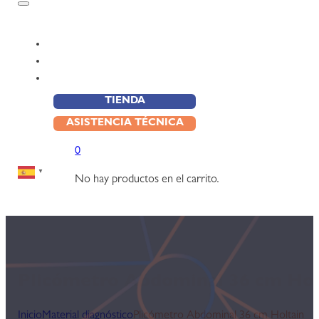
QUIENES SOMOS
EQUIPAMIENTO
CONTACTO
TIENDA
ASISTENCIA TÉCNICA
0
▼
No hay productos en el carrito.
Plicómetro Abdominal 36 cm Hol
Inicio
Material diagnóstico
Plicómetro Abdominal 36 cm Holtain