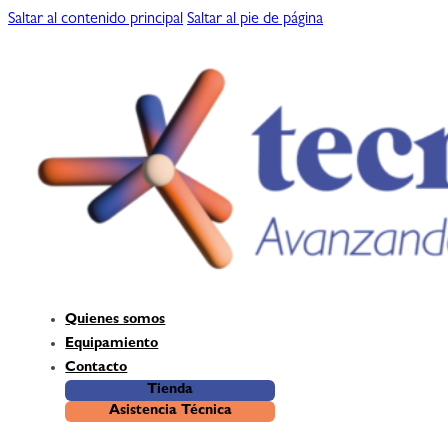
Saltar al contenido principal
Saltar al pie de página
Quienes somos
Equipamiento
Contacto
Tienda
Asistencia Técnica